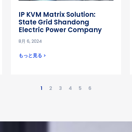
IP KVM Matrix Solution:
State Grid Shandong
Electric Power Company
8月 6, 2024
もっと見る >
1
2
3
4
5
6