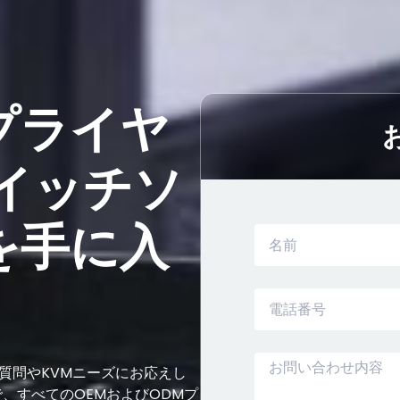
プライヤ
イッチソ
を手に入
ご質問やKVMニーズにお応えし
、すべてのOEMおよびODMプ